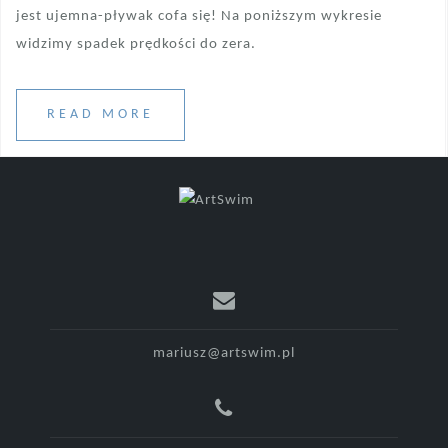
jest ujemna-pływak cofa się! Na poniższym wykresie
widzimy spadek prędkości do zera.
READ MORE
mariusz@artswim.pl