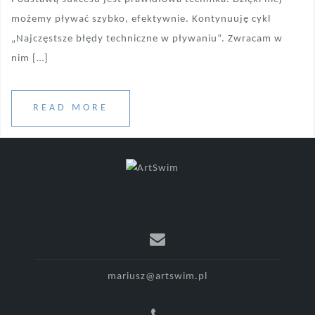
możemy pływać szybko, efektywnie. Kontynuuję cykl
„Najczęstsze błędy techniczne w pływaniu”. Zwracam w
nim […]
READ MORE
mariusz@artswim.pl