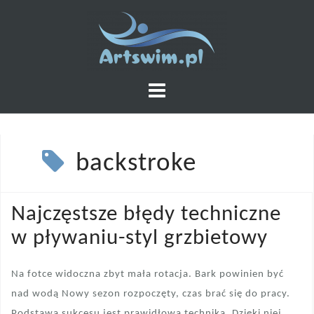
Skip
to
content
backstroke
Najczęstsze błędy techniczne
w pływaniu-styl grzbietowy
Na fotce widoczna zbyt mała rotacja. Bark powinien być
nad wodą Nowy sezon rozpoczęty, czas brać się do pracy.
Podstawą sukcesu jest prawidłowa technika. Dzięki niej