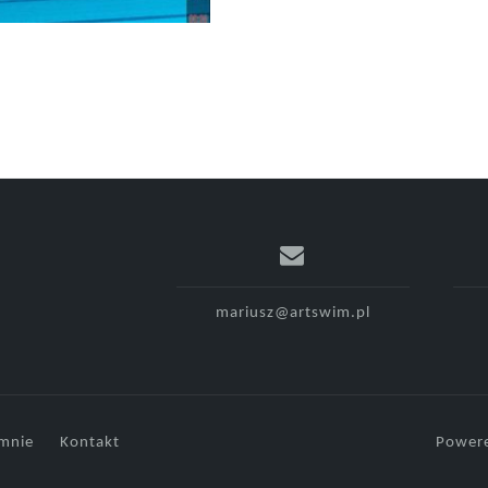
mariusz@artswim.pl
mnie
Kontakt
Powere