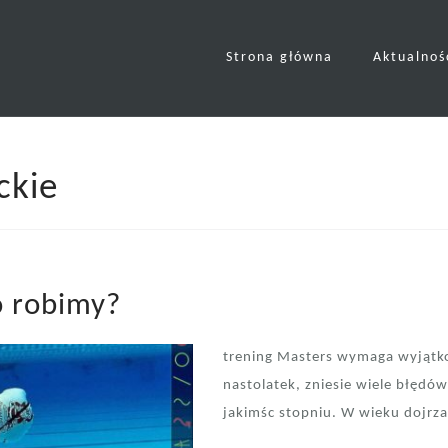
Strona główna
Aktualnoś
ckie
to robimy?
trening Masters wymaga wyjątko
nastolatek, zniesie wiele błędów
jakimśc stopniu. W wieku dojrzał