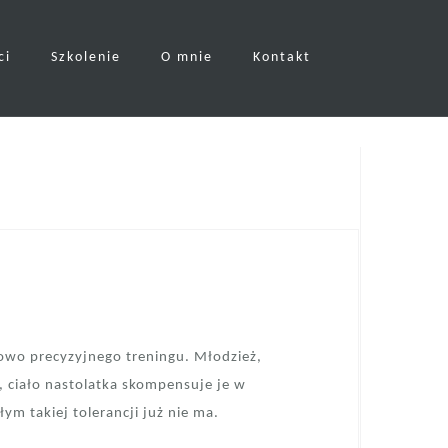
ci
Szkolenie
O mnie
Kontakt
wo precyzyjnego treningu. Młodzież,
, ciało nastolatka skompensuje je w
ym takiej tolerancji już nie ma.