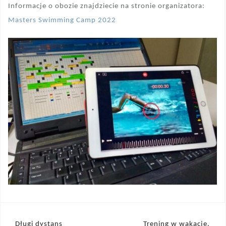
Informacje o obozie znajdziecie na stronie organizatora:
Masters Swimming Camp 2022
Nawigacja
Długi dystans
Trening w wakacje.